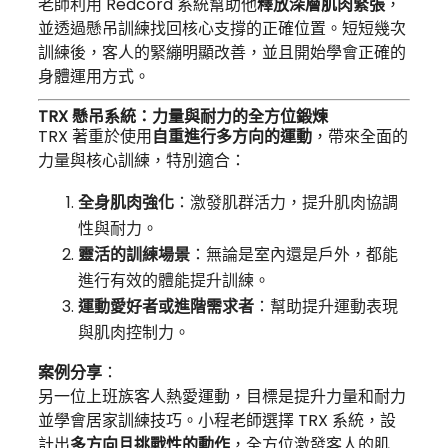
老師利用 Redcord 系統幫助他
釋放深層肌肉緊張
，
並透過懸吊訓練找回核心支撐的正確位置。短短幾次
訓練後，客人的緊繃明顯改善，並且開始學會正確的
身體運用方式。
TRX 懸吊系統：力量與耐力的全方位鍛煉
TRX 著重於使用
自重進行多方向的運動
，帶來全面的
力量與核心訓練，特別適合：
全身肌肉強化
：激發肌群活力，提升肌肉協調
性與耐力。
靈活的訓練場景
：無論是室內還是戶外，都能
進行有效的體能提升訓練。
運動愛好者或進階需求者
：幫助提升運動表現
與肌肉控制力。
案例分享
：
另一位上班族客人熱愛運動，目標是提升力量和耐力
並學會居家訓練技巧。小程老師選擇 TRX 系統，設
計出
多方向且挑戰性的動作
，全方位激發客人的肌