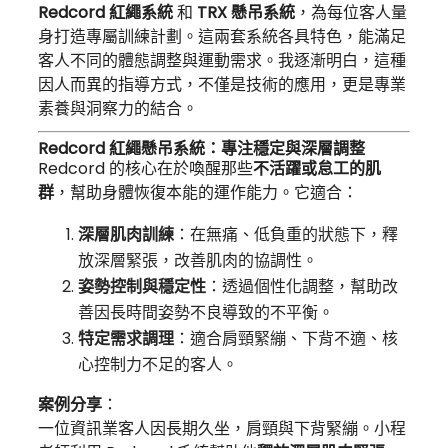
Redcord 紅繩系統
和
TRX 懸吊系統
，為每位客人量
身打造專屬訓練計劃。這兩套系統各具特色，能滿足
客人不同的體態調整與運動需求。我逐漸明白，這種
因人而異的指導方式，不僅是技術的應用，更是專業
素養與洞察力的結合。
Redcord 紅繩懸吊系統：專注穩定與深層調整
Redcord 的核心在於喚醒那些
不活躍或怠工的肌
群
，幫助身體恢復本能的運作能力。它適合：
深層肌肉訓練
：在無痛、低負重的狀態下，釋
放深層緊張，改善肌肉的協調性。
姿勢控制與穩定性
：透過個性化調整，幫助改
善因長時間姿勢不良導致的不平衡。
特定需求調理
：適合肩頸緊繃、下背不適、核
心控制力不足的客人。
案例分享
：
一位資訊業客人因長期久坐，肩頸與下背緊繃。小程